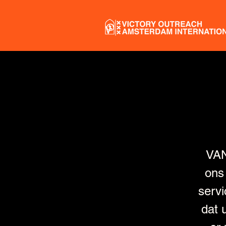
VA
ons
servi
dat 