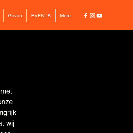
Geven
EVENTS
More
met
onze
ngrijk
t wij