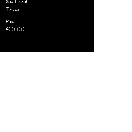
Soort ticket
Ticket
Prijs
€ 0,00
Share This Event
ABOUT
FINANCE
OUR BELIEFS
GIVING
OUR VALUES
GIVING REPORTS