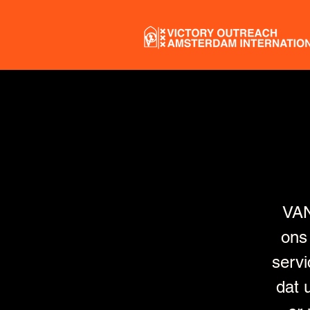
VA
ons
servi
dat 