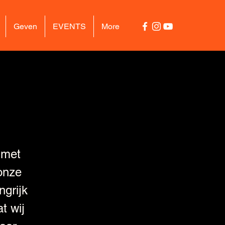
Geven
EVENTS
More
met
onze
ngrijk
t wij